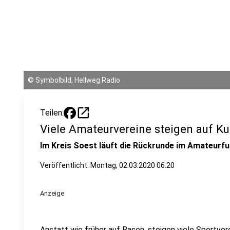
©
Symbolbild, Hellweg Radio
open_in_new
Teilen:
Viele Amateurvereine steigen auf K
Im Kreis Soest läuft die Rückrunde im Amateurfu
Veröffentlicht:
Montag, 02.03.2020 06:20
Anzeige
Anstatt wie früher auf Rasen, steigen viele Sportver