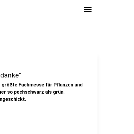
menu
 danke"
weit größte Fachmesse für Pflanzen und
eher so pechschwarz als grün.
ingeschickt.