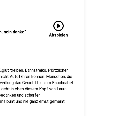
play_circle
n, nein danke"
Abspielen
glut treiben. Bahnstreiks. Plötzlicher
 nicht Autofahren können. Menschen, die
weiflung das Gesicht bis zum Bauchnabel
, geht in eben diesem Kopf von Laura
 Gedanken und scharfer
ens bunt und nie ganz ernst gemeint.