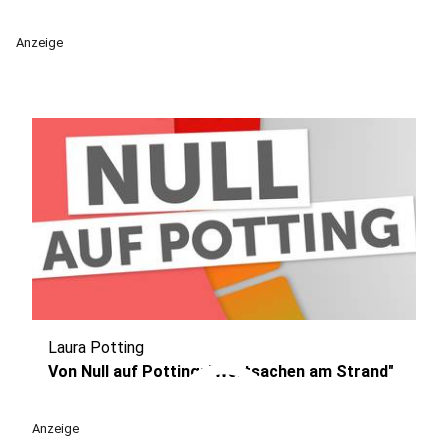
Anzeige
Laura Potting
play_circle
Von Null auf Potting: "Wertsachen am Strand"
Anzeige