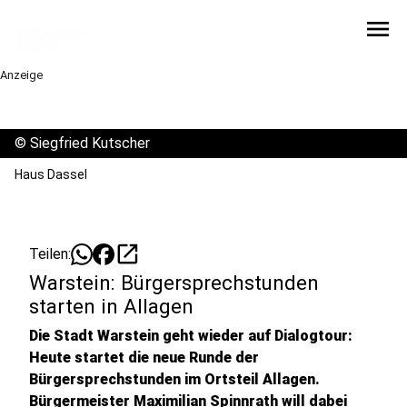
menu
Anzeige
©
Siegfried Kutscher
Haus Dassel
open_in_new
Teilen:
Warstein: Bürgersprechstunden
starten in Allagen
Die Stadt Warstein geht wieder auf Dialogtour:
Heute startet die neue Runde der
Bürgersprechstunden im Ortsteil Allagen.
Bürgermeister Maximilian Spinnrath will dabei