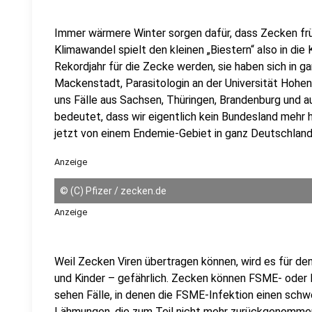
Immer wärmere Winter sorgen dafür, dass Zecken frü
Klimawandel spielt den kleinen „Biestern“ also in di
Rekordjahr für die Zecke werden, sie haben sich in 
Mackenstadt, Parasitologin an der Universität Hohenh
uns Fälle aus Sachsen, Thüringen, Brandenburg und 
bedeutet, dass wir eigentlich kein Bundesland mehr
jetzt von einem Endemie-Gebiet in ganz Deutschland
Anzeige
©
(C) Pfizer / zecken.de
Anzeige
Weil Zecken Viren übertragen können, wird es für d
und Kinder – gefährlich. Zecken können FSME- oder Bo
sehen Fälle, in denen die FSME-Infektion einen schw
Lähmungen, die zum Teil nicht mehr zurückgenommen