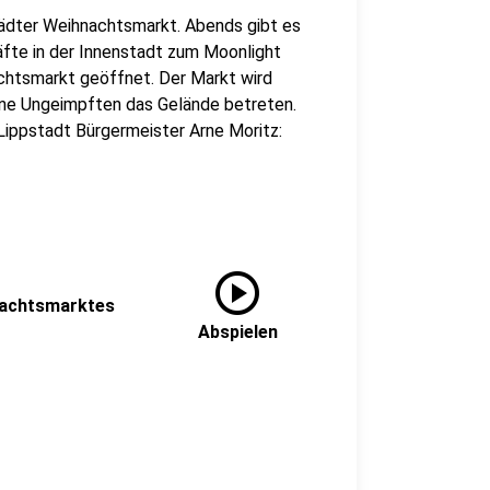
ädter Weihnachtsmarkt. Abends gibt es
äfte in der Innenstadt zum Moonlight
achtsmarkt geöffnet. Der Markt wird
eine Ungeimpften das Gelände betreten.
 Lippstadt Bürgermeister Arne Moritz:
play_circle
nachtsmarktes
Abspielen