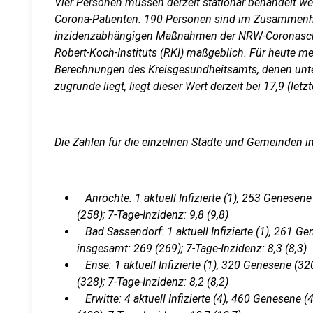
Vier Personen müssen derzeit stationär behandelt we
Corona-Patienten. 190 Personen sind im Zusammenha
inzidenzabhängigen Maßnahmen der NRW-Coronasch
Robert-Koch-Instituts (RKI) maßgeblich. Für heute m
Berechnungen des Kreisgesundheitsamts, denen unte
zugrunde liegt, liegt dieser Wert derzeit bei 17,9 (letzt
Die Zahlen für die einzelnen Städte und Gemeinden im
Anröchte: 1 aktuell Infizierte (1), 253 Genesene 
(258); 7-Tage-Inzidenz: 9,8 (9,8)
Bad Sassendorf: 1 aktuell Infizierte (1), 261 Gen
insgesamt: 269 (269); 7-Tage-Inzidenz: 8,3 (8,3)
Ense: 1 aktuell Infizierte (1), 320 Genesene (320
(328); 7-Tage-Inzidenz: 8,2 (8,2)
Erwitte: 4 aktuell Infizierte (4), 460 Genesene (