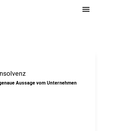
menu
Insolvenz
ne genaue Aussage vom Unternehmen