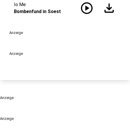
play_circle
download
Io Me
Bombenfund in Soest
Anzeige
Anzeige
Anzeige
Anzeige