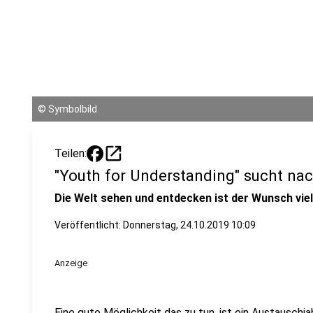
©
Symbolbild
open_in_new
Teilen:
"Youth for Understanding" sucht na
Die Welt sehen und entdecken ist der Wunsch viel
Veröffentlicht:
Donnerstag, 24.10.2019 10:09
Anzeige
Eine gute Möglichkeit das zu tun, ist ein Austauschja