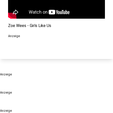
Zoe Wees - Girls Like Us
Anzeige
Anzeige
Anzeige
Anzeige