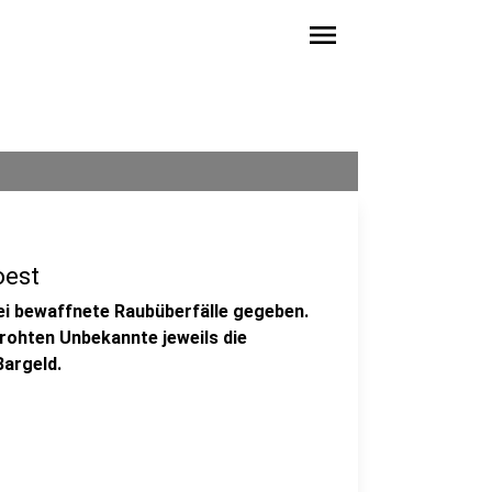
menu
oest
ei bewaffnete Raubüberfälle gegeben.
rohten Unbekannte jeweils die
Bargeld.