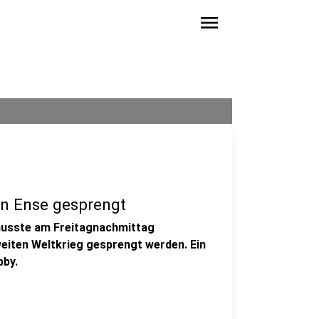
menu
in Ense gesprengt
usste am Freitagnachmittag
weiten Weltkrieg gesprengt werden. Ein
bby.