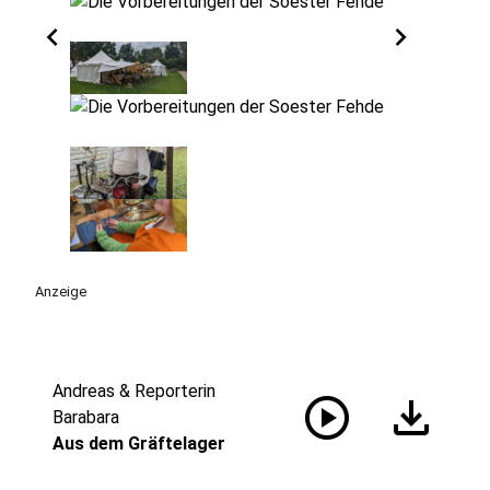
chevron_left
chevron_right
Anzeige
Andreas & Reporterin
play_circle
download
Barabara
Aus dem Gräftelager