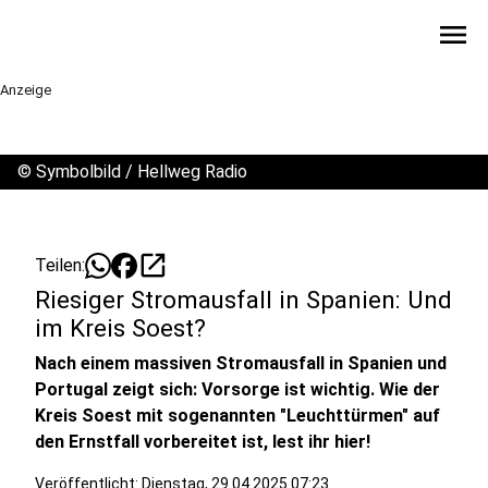
menu
Anzeige
©
Symbolbild / Hellweg Radio
open_in_new
Teilen:
Riesiger Stromausfall in Spanien: Und
im Kreis Soest?
Nach einem massiven Stromausfall in Spanien und
Portugal zeigt sich: Vorsorge ist wichtig. Wie der
Kreis Soest mit sogenannten "Leuchttürmen" auf
den Ernstfall vorbereitet ist, lest ihr hier!
Veröffentlicht:
Dienstag, 29.04.2025 07:23