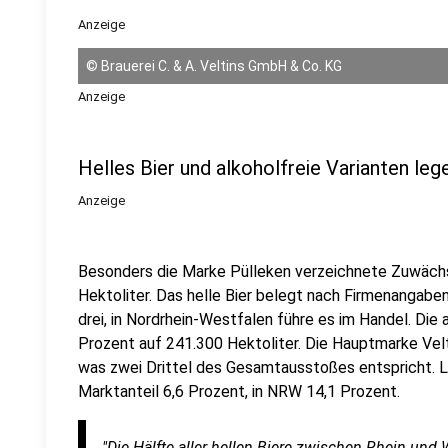
Anzeige
©
Brauerei C. & A. Veltins GmbH & Co. KG
Anzeige
Helles Bier und alkoholfreie Varianten leg
Anzeige
Besonders die Marke Pülleken verzeichnete Zuwäch
Hektoliter. Das helle Bier belegt nach Firmenangab
drei, in Nordrhein-Westfalen führe es im Handel. Di
Prozent auf 241.300 Hektoliter. Die Hauptmarke Velti
was zwei Drittel des Gesamtausstoßes entspricht. L
Marktanteil 6,6 Prozent, in NRW 14,1 Prozent.
"Die Hälfte aller hellen Biere zwischen Rhein und 