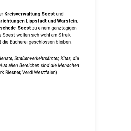
der
Kreisverwaltung Soest
und
nrichtungen
Lippstadt
und
Warstein
,
eschede-Soest
zu einem ganztägigen
s Soest wollen sich wohl am Streik
) die
Bücherei
geschlossen bleiben.
enste, Straßenverkehrsämter, Kitas, die
Aus allen Bereichen sind die Menschen
irk Riesner, Verdi Westfalen)